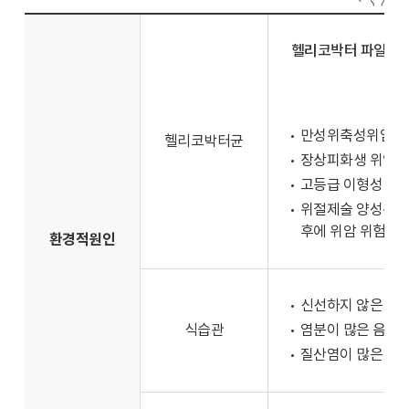
율
은
헬리코박터 파일로리
15.2%
입
니
다.
만성위축성위염 위
암
헬리코박터균
장상피화생 위암 발
전
체
고등급 이형성 위암 
2,005,520
위절제술 양성위궤
명
후에 위암 위험↑
환경적원인
에
서
위
신선하지 않은 음식
암
식습관
염분이 많은 음식 위
은
질산염이 많은 음식
304,265
명,
갑