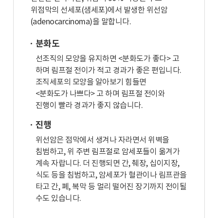
위점막의 선세포(샘세포)에서 발생한 위선암
(adenocarcinoma)을 말합니다.
분화도
선조직의 모양을 유지하면 <분화도가 좋다> 고
하며 림프절 전이가 적고 경과가 좋은 편입니다.
조직세포의 모양을 알아보기 힘들면
<분화도가 나쁘다> 고 하며 림프절 전이와
진행이 빨라 경과가 좋지 않습니다.
진행
위선암은 점막에서 생겨나 자라면서 위벽을
침범하고, 위 주변 림프절로 암세포들이 옮겨가
계속 자랍니다. 더 진행되면 간, 췌장, 십이지장,
식도 등을 침범하고, 암세포가 혈관이나 림프관을
타고 간, 폐, 복막 등 멀리 떨어진 장기까지 전이될
수도 있습니다.