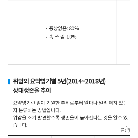
습
니
다.
또
증상없음: 80%
한
속 쓰 림: 10%
남
자
의
위
암
발
위암의 요약병기별 5년(2014~2018년)
생
률
상대생존율 추이
은
요약병기란 암이 기원한 부위로부터 얼마나 멀리 퍼져 있는
여
지 분류하는 방법입니다.
자
위암을 조기 발견할수록 생존율이 높아진다는 것을 알수 있
의
습니다.
약
2.5