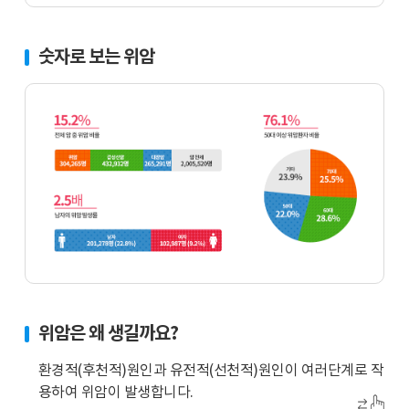
숫자로 보는 위암
전
체
암
위암은 왜 생길까요?
중
위
환경적(후천적)원인과 유전적(선천적)원인이 여러단계로 작
암
용하여 위암이 발생합니다.
비