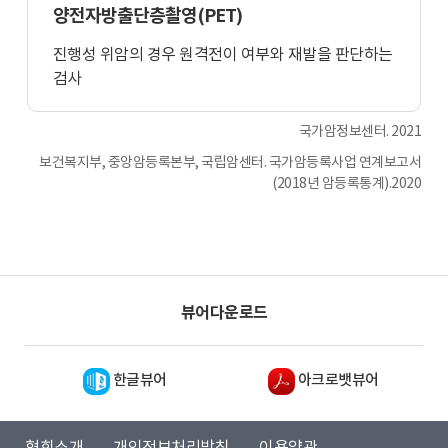
양전자방출단층촬영(PET)
진행성 위암의 경우 원격전이 여부와 재발을 판단하는
검사
국가암정보센터. 2021
보건복지부, 중앙암등록본부, 국립암센터. 국가암등록사업 연계보고서
(2018년 암등록통계).2020
뷰어다운로드
한글뷰어
아크로뱃뷰어
협회소개
개인정보처리방침
이용약관