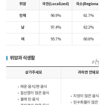
배
위암
국한(Localized)
국소(Regional)
이
고
전체
96.9%
61.7%
50
대
남
97.4%
62.2%
이
상
여
95.7%
60.6%
위
암
환
위암과 식생활
자
비
율
삼가주세요
과하면 안돼요
은
약
매운 음식/짠 음식
76.1%
입
질산염이 많은 음식
지방이 많은 음식
니
불에 탄 음식
탄수화물이 많은 음
다.