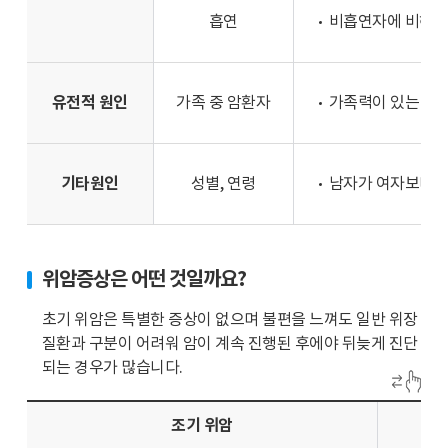
상
흡연
비흡연자에 비해 위암
선
암
은
유전적 원인
가족 중 암환자
가족력이 있는 경우
432,932
명,
대
기타원인
성별, 연령
남자가 여자보다 2
장
암
은
265,291
위암증상은 어떤 것일까요?
명
으
초기 위암은 특별한 증상이 없으며 불편을 느껴도 일반 위장
로
질환과 구분이 어려워 암이 계속 진행된 후에야 뒤늦게 진단
통
되는 경우가 많습니다.
계
되
조기 위암
었