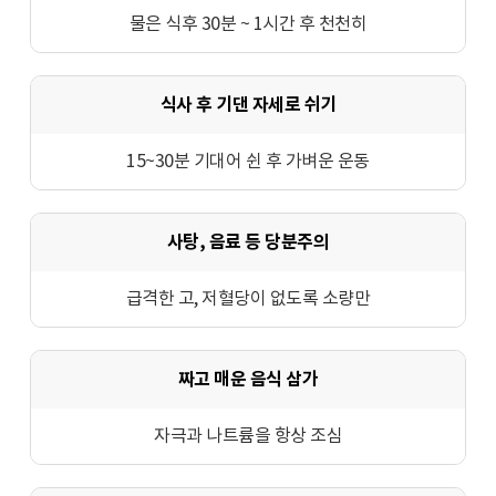
물은 식후 30분 ~ 1시간 후 천천히
식사 후 기댄 자세로 쉬기
15~30분 기대어 쉰 후 가벼운 운동
사탕, 음료 등 당분주의
급격한 고, 저혈당이 없도록 소량만
짜고 매운 음식 삼가
자극과 나트륨을 항상 조심